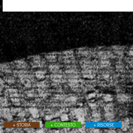
Archivio digitale Progetto Forti - Fondo Forti di Roma - Foto di Fabrizio L
Vicende e descrizione storica - sintesi
Il Forte Monte Antenne fu realizzato tra il 1882 e il 1891, non si hanno però dat
sul Tevere controllava il fronte settentrionale della città, la via Salaria, e la ferr
Il tracciato del forte è un quadrilatero trapeziforme, con i due fronti rettilinei 
difeso da caponiere laterali appoggiate al muro di controscarpa simili a quelle 
difensivo posto a destra dell’ingresso al forte, difeso dal rivellino. Il piano 
polveriera il cui doppio ingresso sul fossato è posto a destra del tamburo difens
Uso, stato di conservazione e vincolo del Forte
Utilizzato fino agli anni Quaranta del Novecento come deposito del Reggiment
Roma per impiegarlo come camping previsione non realizzata all'interno a cau
protrattasi fino al 2017, anno in cui è stato consegnato al Municipio Roma II per f
Il Forte è conservato e quasi inalterato anche se privo di manutenzione da oltre t
la piazza d’armi, il fossato e relative caponiere e muri alla Carnot, i cofani di 
si è risolto con un crollo dei primi quattro ricoveri sulla sinistra del fronte princ
dei ricoveri e aperture di vani finestrati nel tamburo difensivo impiegati ad uso a
Il ponte levatoio seppur ammalorato è conservato. Il Forte è vincolato ai sensi 
Il Compendio Demaniale
Il compendio demaniale sistemato a parco pubblico nel più vasto comprensorio d
reception del campeggio sono stati adibiti a residenze mentre i capannoni militari
+ STORIA
+ CONTESTO
+ RISORSE